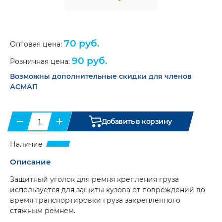
для
Маяки
и
огнетушителей
(7)
проблесковые.
Бланки
(33)
Галогенные
(8)
Справочная
Папки
Маяки
литература
(6)
70 руб.
и
Оптовая цена:
проблесковые.
портфели
(8)
Светодиодные
(11)
90 руб.
Розничная цена:
Противооткатные
упоры
(6)
Возможны дополнительные скидки для членов
Сувенирная
продукция
АСМАП
Ящики
инструментальные
(20)
Бумага
для
тахографа
Карты
−
+
Добавить в корзину
и
и
диски
атласы
(9)
для
Наличие
тахогрофа
(17)
Цепи-
браслеты
Описание
Климатическая
противоскольжения
(12)
техника
(2)
Защитный уголок для ремня крепления груза
Аксессуары
(9)
используется для защиты кузова от повреждений во
время транспортировки груза закрепленного
стяжным ремнем.