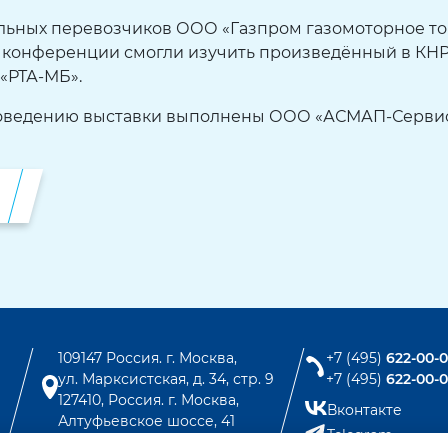
ных перевозчиков ООО «Газпром газомоторное топ
 конференции смогли изучить произведённый в КНР 
«РТА-МБ».
роведению выставки выполнены ООО «АСМАП-Сервис
109147 Россия. г. Москва,
+7 (495)
622-00-
ул. Марксистская, д. 34, стр. 9
+7 (495)
622-00-
127410, Россия. г. Москва,
Вконтакте
Алтуфьевское шоссе, 41
Telegram