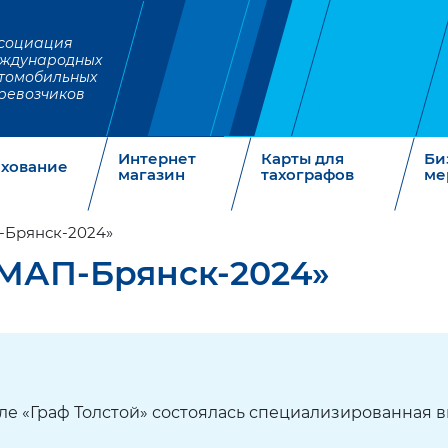
социация
ждународных
томобильных
ревозчиков
Интернет
Карты для
Би
ахование
магазин
тахографов
ме
-Брянск-2024»
СМАП-Брянск-2024»
отеле «Граф Толстой» состоялась специализированная