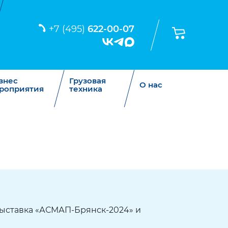
+7 (495)
622-00-07
знес
Грузовая
О нас
роприятия
техника
 выставка «АСМАП-Брянск-2024» и