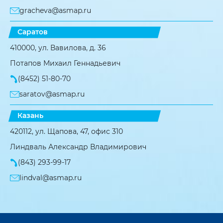
gracheva@asmap.ru
Саратов
410000, ул. Вавилова, д. 36
Потапов Михаил Геннадьевич
(8452) 51-80-70
saratov@asmap.ru
Казань
420112, ул. Щапова, 47, офис 310
Линдваль Александр Владимирович
(843) 293-99-17
lindval@asmap.ru