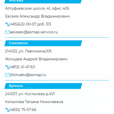
Москва
Алтуфьевское шоссе, 41, офис 405
Евсеев Александр Владимирович
(495)622-00-07 доб. 313
aevseev@asmap-service.ru
Смоленск
214032, ул. Лавочкина,105
Жолудев Андрей Владимирович
(4812) 41-47-63
zholudev@asmap.ru
Брянск
241037, ул. Костычева д.41/1
Копылова Татьяна Николаевна
(4832) 75-57-66