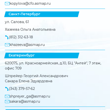
kopylova@cfo.asmap.ru
Санкт-Петербург
ул. Салова, 61
Хазеева Ольга Анатольевна
(812) 312-63-18
khazeeva@asmap.ru
Екатеринбург
620075, ул. Красноармейская, д.10, БЦ "Антей", 7 этаж,
офис 709
Шпрейер Георгий Александрович
Сакара Елена Эдуардовна
(343) 379-57-62
shpreyer_ga@asmap.ru
sakara@asmap.ru