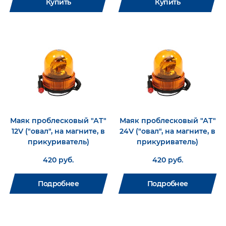
Купить
Купить
Справочная
Папки
Маяки
литература
(6)
и
проблесковые.
портфели
(8)
Светодиодные
(11)
Противооткатные
упоры
(6)
Сувенирная
продукция
Ящики
инструментальные
(20)
Бумага
для
тахографа
Карты
и
и
диски
атласы
(9)
для
Маяк проблесковый "АТ"
Маяк проблесковый "АТ"
тахогрофа
(17)
Цепи-
12V ("овал", на магните, в
24V ("овал", на магните, в
браслеты
прикуриватель)
прикуриватель)
Климатическая
противоскольжения
(12)
техника
(2)
420 руб.
420 руб.
Аксессуары
(9)
Подробнее
Подробнее