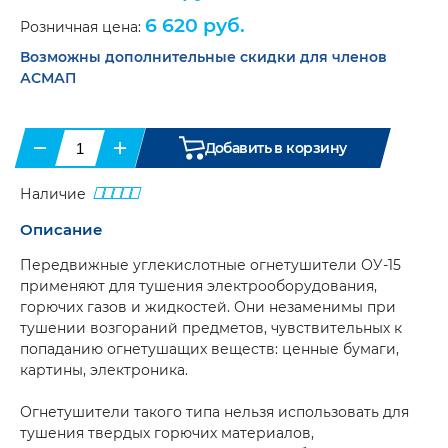
и
проблесковые.
6 620 руб.
портфели
(8)
Розничная цена:
Светодиодные
(11)
Возможны дополнительные скидки для членов
Противооткатные
упоры
(6)
АСМАП
Сувенирная
продукция
Ящики
инструментальные
(20)
Бумага
−
+
для
Добавить в корзину
тахографа
Карты
и
и
диски
атласы
(9)
Наличие
для
тахогрофа
(17)
Цепи-
Описание
браслеты
Климатическая
противоскольжения
(12)
Передвижные углекислотные огнетушители ОУ-15
техника
(2)
применяют для тушения электрооборудования,
Аксессуары
(9)
горючих газов и жидкостей. Они незаменимы при
тушении возгораний предметов, чувствительных к
попаданию огнетушащих веществ: ценные бумаги,
картины, электроника.
Огнетушители такого типа нельзя использовать для
тушения твердых горючих материалов,