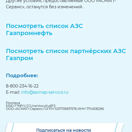
Другие условия, предоставляемые ООО «АСМАП-
Сервис», останутся без изменений.
Посмотреть список АЗС
Газпромнефть
Посмотреть список партнёрских АЗС
Газпром
Подробнее:
8-800-234-16-22
E-mail:
info@asmap-service.ru
Реклама
ERID F7NfYUJCUneVcwyKu6FS
ООО «АСМАП-Сервис» ОГРН 1037739817576 ИНН 7714505296
Подписаться на новости