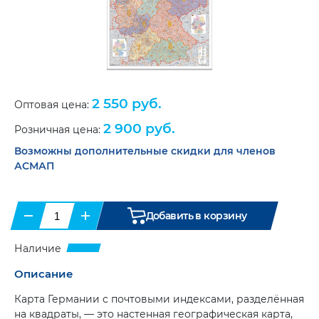
с
грузов
лампой
(16)
Боксы
накаливания
и
(10)
кронштейны
Журналы
для
Маяки
и
огнетушителей
(7)
проблесковые.
Бланки
(33)
Галогенные
(8)
Справочная
Папки
Маяки
литература
(6)
2 550 руб.
и
Оптовая цена:
проблесковые.
портфели
(8)
Светодиодные
(11)
2 900 руб.
Розничная цена:
Противооткатные
упоры
(6)
Возможны дополнительные скидки для членов
Сувенирная
продукция
АСМАП
Ящики
инструментальные
(20)
Бумага
для
тахографа
Карты
−
+
Добавить в корзину
и
и
диски
атласы
(9)
для
Наличие
тахогрофа
(17)
Цепи-
браслеты
Описание
Климатическая
противоскольжения
(12)
техника
(2)
Карта Германии с почтовыми индексами, разделённая
Аксессуары
(9)
на квадраты, — это настенная географическая карта,