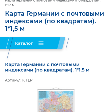
Карта Германии с почтовыми индексами (по квадратам).
1*1,5 м
Карта Германии с почтовыми
индексами (по квадратам).
1*1,5 м
Каталог
Запчасти
Таблички,
Огнетушители
Карта Германии с почтовыми
SITRAK
панели
и
(37)
(71)
крепления
(28)
индексами (по квадратам). 1*1,5 м
Комплекты
Наклейки,
Огнетушители
ADR
светоотражающие
(55)
углекислотные
(9)
Артикул: К ГЕР
плёнки
(58)
Маяки
(37)
Огнетушители
Тросы
порошковые
(8)
Маяки
буксировочные
(8)
импульсные
(8)
Огнетушители
Ремни
воздушно-
Маяки
и
пенные
(4)
проблесковые
крепления