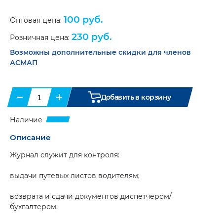
Справочная
Папки
Маяки
литература
(6)
100 руб.
и
Оптовая цена:
проблесковые.
портфели
(8)
Светодиодные
(11)
230 руб.
Розничная цена:
Противооткатные
упоры
(6)
Возможны дополнительные скидки для членов
Сувенирная
продукция
АСМАП
Ящики
инструментальные
(20)
Бумага
для
тахографа
Карты
−
+
Добавить в корзину
и
и
диски
атласы
(9)
для
Наличие
тахогрофа
(17)
Цепи-
браслеты
Описание
Климатическая
противоскольжения
(12)
техника
(2)
Журнал служит для контроля:
Аксессуары
(9)
выдачи путевых листов водителям;
возврата и сдачи документов диспетчером/
бухгалтером;