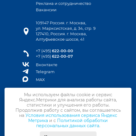
Реклама и сотрудничество
Вакансии
109147 Россия. г. Москва,
ул. Марксистская, д. 34, стр. 9
127410, Россия. г. Москва,
Алтуфьевское шоссе, 41
+7 (495)
622-00-00
+7 (495)
622-00-07
Вконтакте
Telegram
MAX
Мы используем файлы cookie и сервис
Яндекс.Метрики для анализа работы сайта,
Контакты
статистики и улучшения его работы.
Продолжив работу с сайтом, вы соглашаетесь
Подписка на новости
на
Условия использования сервиса Яндекс
Метрика
и с
Политикой обработки
Политика конфиденциальности
персональных данных сайта
.
Политика обработки персональных данных