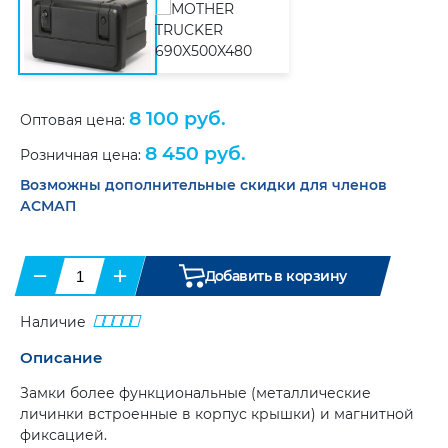
Справочная
Папки
Маяки
литература
(6)
и
проблесковые.
портфели
(8)
Светодиодные
(11)
Противооткатные
упоры
(6)
Сувенирная
8 100 руб.
Оптовая цена:
продукция
Ящики
8 450 руб.
инструментальные
(20)
Розничная цена:
Бумага
для
Возможны дополнительные скидки для членов
тахографа
Карты
и
и
АСМАП
диски
атласы
(9)
для
тахогрофа
(17)
Цепи-
−
браслеты
+
Добавить в корзину
Климатическая
противоскольжения
(12)
техника
(2)
Аксессуары
(9)
Наличие
Описание
Замки более функциональные (металлические
личинки встроенные в корпус крышки) и магнитной
фиксацией.