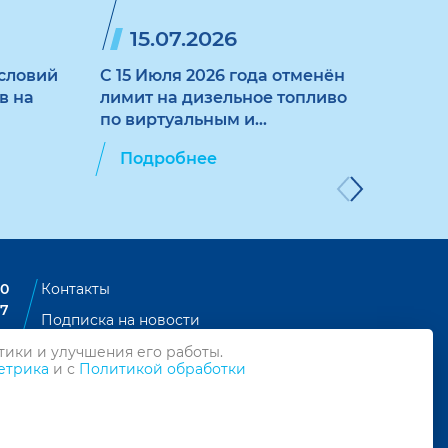
15.07.2026
1
словий
C 15 Июля 2026 года отменён
Увел
в на
лимит на дизельное топливо
корп
по виртуальным и
прио
пластиковым картам
топл
Подробнее
По
"ЛУКОЙЛ"
плас
карт
00
Контакты
07
Подписка на новости
Политика конфиденциальности
тики и улучшения его работы.
етрика
и с
Политикой обработки
Политика обработки персональных данных
© ООО «АСМАП-Сервис», 2026