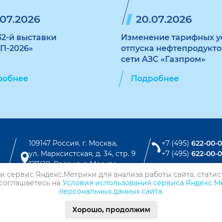
.07.2026
20.07.2026
32-й выставки
Изменение тарифных у
П-2026»
отпуска нефтепродукто
сети АЗС «Газпром»
робнее
Подробнее
109147 Россия. г. Москва,
+7 (495)
622-00-
ул. Марксистская, д. 34, стр. 9
+7 (495)
622-00-
127410, Россия. г. Москва,
Вконтакте
и сервис Яндекс.Метрики для анализа работы сайта, статис
Алтуфьевское шоссе, 41
Telegram
 соглашаетесь на
Условия использования сервиса Яндекс М
персональных данных сайта
.
MAX
о
Хорошо, продолжим