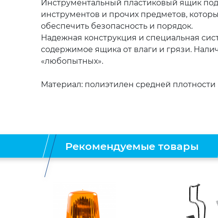
Инструментальный пластиковый ящик подх
инструментальные
(20)
Бумага
инструментов и прочих предметов, которы
для
обеспечить безопасность и порядок.
тахографа
Карты
и
и
Надежная конструкция и специальная сис
диски
атласы
(9)
содержимое ящика от влаги и грязи. Нали
для
тахогрофа
(17)
Цепи-
«любопытных».
браслеты
Климатическая
противоскольжения
(12)
Материал: полиэтилен средней плотности
техника
(2)
Аксессуары
(9)
Рекомендуемые товары