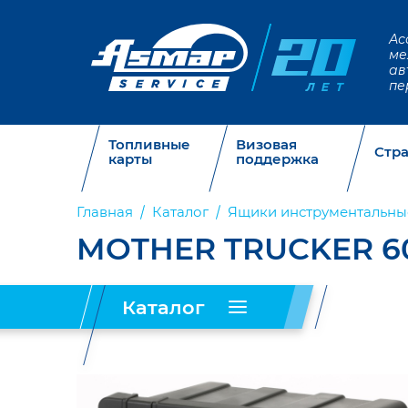
Ас
ме
ав
пе
Топливные
Визовая
Стр
карты
поддержка
Главная
Каталог
Ящики инструментальны
MOTHER TRUCKER 6
Каталог
Запчасти
Таблички,
Огнетушители
SITRAK
панели
и
(37)
(71)
крепления
(28)