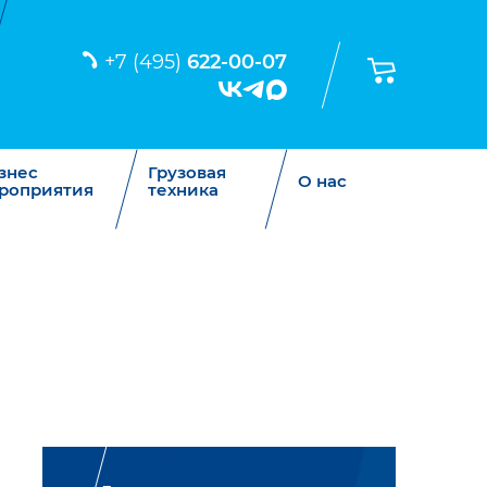
+7 (495)
622-00-07
знес
Грузовая
О нас
роприятия
техника