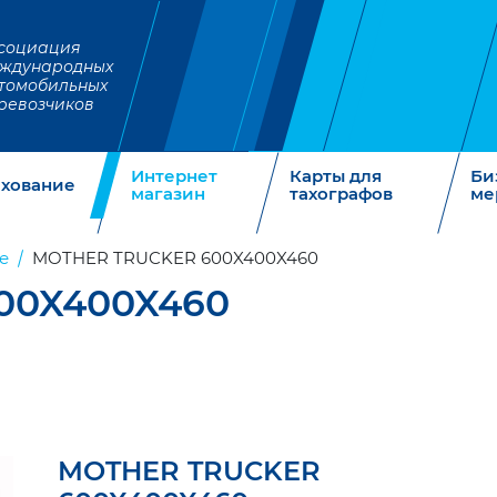
социация
ждународных
томобильных
ревозчиков
Интернет
Карты для
Би
ахование
магазин
тахографов
ме
е
MOTHER TRUCKER 600X400X460
00X400X460
MOTHER TRUCKER