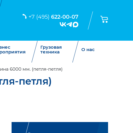
+7 (495)
622-00-07
знес
Грузовая
О нас
роприятия
техника
ина 6000 мм. (петля-петля)
тля-петля)