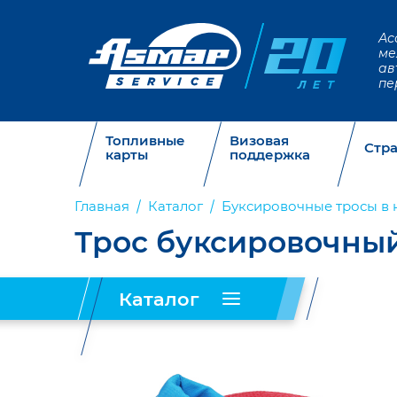
Ас
ме
ав
пе
Топливные
Визовая
Стр
карты
поддержка
Главная
Каталог
Буксировочные тросы в 
Трос буксировочный 
Каталог
Запчасти
Таблички,
Огнетушители
SITRAK
панели
и
(37)
(71)
крепления
(28)