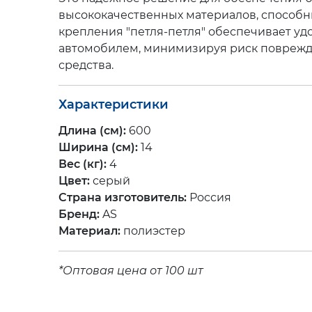
инструментальные
(20)
Бумага
высококачественных материалов, способн
для
крепления "петля-петля" обеспечивает уд
тахографа
Карты
автомобилем, минимизируя риск поврежде
и
и
диски
атласы
(9)
средства.
для
тахогрофа
(17)
Цепи-
браслеты
Характеристики
Климатическая
противоскольжения
(12)
техника
(2)
Длина (см):
600
Аксессуары
(9)
Ширина (см):
14
Вес (кг):
4
Цвет:
серый
Страна изготовитель:
Россия
Бренд:
AS
Материал:
полиэстер
*Оптовая цена от 100 шт