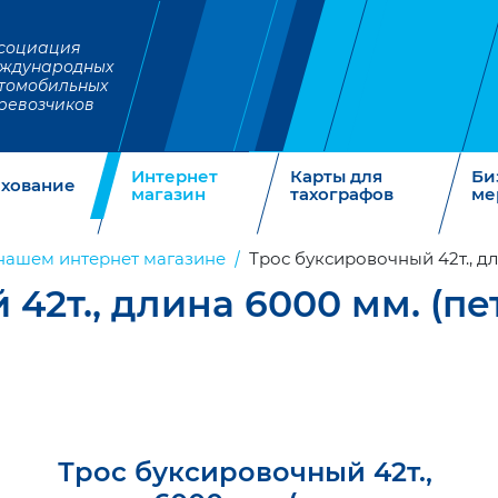
социация
ждународных
томобильных
ревозчиков
Интернет
Карты для
Би
ахование
магазин
тахографов
ме
нашем интернет магазине
Трос буксировочный 42т., дл
42т., длина 6000 мм. (пе
Трос буксировочный 42т.,