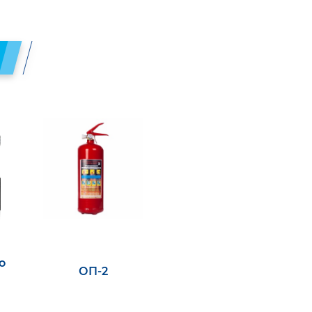
о
ОП-2