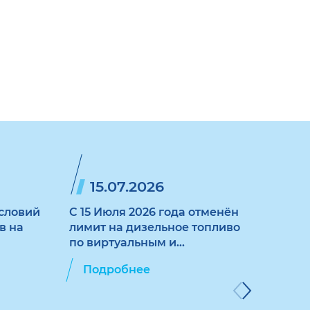
15.07.2026
1
словий
C 15 Июля 2026 года отменён
Увел
в на
лимит на дизельное топливо
корп
по виртуальным и
прио
пластиковым картам
топл
Подробнее
По
"ЛУКОЙЛ"
плас
карт