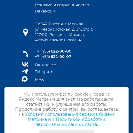
Реклама и сотрудничество
Вакансии
109147 Россия. г. Москва,
ул. Марксистская, д. 34, стр. 9
127410, Россия. г. Москва,
Алтуфьевское шоссе, 41
+7 (495)
622-00-00
+7 (495)
622-00-07
Вконтакте
Telegram
MAX
Мы используем файлы cookie и сервис
Яндекс.Метрики для анализа работы сайта,
Контакты
статистики и улучшения его работы.
Продолжив работу с сайтом, вы соглашаетесь
Подписка на новости
на
Условия использования сервиса Яндекс
Метрика
и с
Политикой обработки
Политика конфиденциальности
персональных данных сайта
.
Политика обработки персональных данных