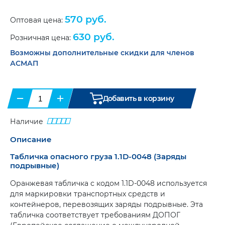
Галогенные
(8)
Справочная
570 руб.
Оптовая цена:
Папки
Маяки
литература
(6)
и
проблесковые.
630 руб.
портфели
(8)
Розничная цена:
Светодиодные
(11)
Возможны дополнительные скидки для членов
Противооткатные
упоры
(6)
АСМАП
Сувенирная
продукция
Ящики
инструментальные
(20)
Бумага
−
+
для
Добавить в корзину
тахографа
Карты
и
и
диски
атласы
(9)
Наличие
для
тахогрофа
(17)
Цепи-
Описание
браслеты
Климатическая
противоскольжения
(12)
Табличка опасного груза 1.1D-0048 (Заряды
техника
(2)
подрывные)
Аксессуары
(9)
Оранжевая табличка с кодом 1.1D-0048 используется
для маркировки транспортных средств и
контейнеров, перевозящих заряды подрывные. Эта
табличка соответствует требованиям ДОПОГ