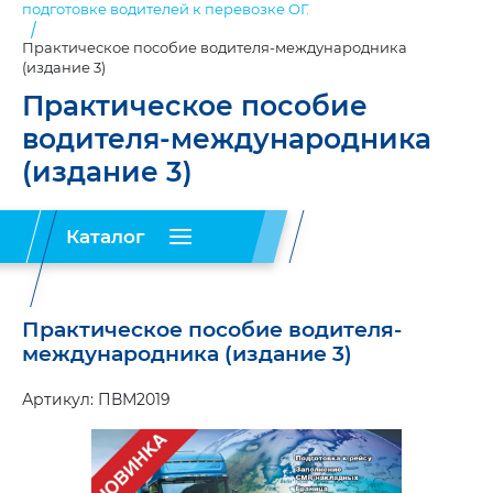
подготовке водителей к перевозке ОГ.
Практическое пособие водителя-международника
(издание 3)
Практическое пособие
водителя-международника
(издание 3)
Каталог
Запчасти
Таблички,
Огнетушители
Практическое пособие водителя-
SITRAK
панели
и
(37)
(71)
крепления
(28)
международника (издание 3)
Комплекты
Наклейки,
Огнетушители
ADR
светоотражающие
(55)
углекислотные
(9)
Артикул: ПВМ2019
плёнки
(58)
Маяки
(37)
Огнетушители
Тросы
порошковые
(8)
Маяки
буксировочные
(8)
импульсные
(8)
Огнетушители
Ремни