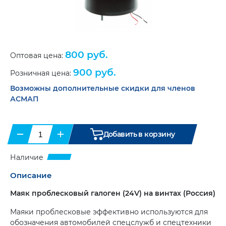
кронштейны
Журналы
для
Маяки
и
огнетушителей
(7)
проблесковые.
Бланки
(33)
Галогенные
(8)
Справочная
Папки
Маяки
литература
(6)
800 руб.
и
Оптовая цена:
проблесковые.
портфели
(8)
Светодиодные
(11)
900 руб.
Розничная цена:
Противооткатные
упоры
(6)
Возможны дополнительные скидки для членов
Сувенирная
продукция
АСМАП
Ящики
инструментальные
(20)
Бумага
для
тахографа
Карты
−
+
Добавить в корзину
и
и
диски
атласы
(9)
для
Наличие
тахогрофа
(17)
Цепи-
браслеты
Описание
Климатическая
противоскольжения
(12)
техника
(2)
Маяк проблесковый галоген (24V) на винтах (Россия)
Аксессуары
(9)
Маяки проблесковые эффективно используются для
обозначения автомобилей спецслужб и спецтехники