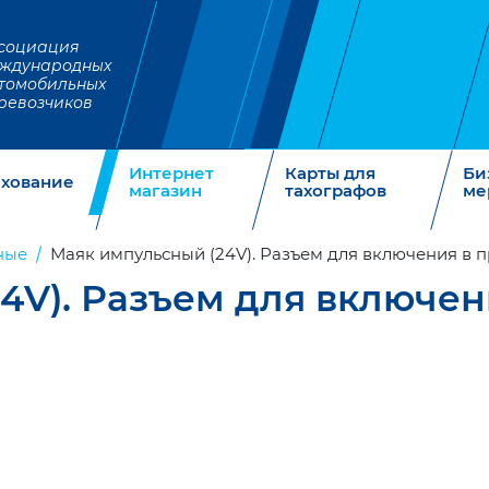
социация
ждународных
томобильных
ревозчиков
Интернет
Карты для
Би
ахование
магазин
тахографов
ме
ные
Маяк импульсный (24V). Разъем для включения в п
4V). Разъем для включен