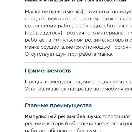
упоры
(6)
Сувенирная
продукция
Ящики
Маяки импульсные эффективно использую
инструментальные
(20)
Бумага
спецтехники в транспортном потоке, а т
для
выполнении работ, требующих обозначени
тахографа
Карты
и
и
(небьющегося) прозрачного материала - по
диски
атласы
(9)
работает в импульсном режиме, который 
для
маяка осуществляется с помощью постоянн
тахогрофа
(17)
Цепи-
браслеты
Отсутствует шум при работе маяка.
Климатическая
противоскольжения
(12)
техника
(2)
Аксессуары
(9)
Применяемость
Предназначен для подачи специальных св
Устанавливается на крыше автомобиля или 
Главные преимущества
Импульсный режим без шума:
галогенная
режиме, который обеспечивается электро
работает абсолютно бесшумно.