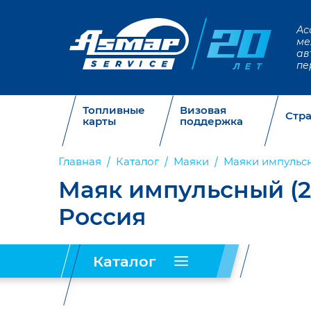
Ас
ме
ав
пе
Топливные
Визовая
Стр
карты
поддержка
Главная
Каталог
Маяки
Маяки импульс
Маяк импульсный (2
Россия
Каталог
Запчасти
Таблички,
Огнетушители