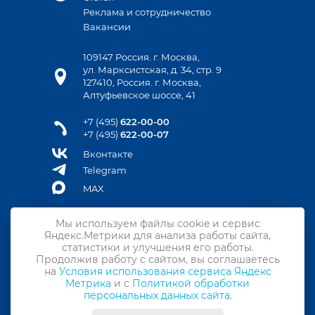
Реклама и сотрудничество
Вакансии
109147 Россия. г. Москва,
ул. Марксистская, д. 34, стр. 9
127410, Россия. г. Москва,
Алтуфьевское шоссе, 41
+7 (495)
622-00-00
+7 (495)
622-00-07
Вконтакте
Telegram
MAX
Мы используем файлы cookie и сервис
Яндекс.Метрики для анализа работы сайта,
Контакты
статистики и улучшения его работы.
Продолжив работу с сайтом, вы соглашаетесь
Подписка на новости
на
Условия использования сервиса Яндекс
Метрика
и с
Политикой обработки
Политика конфиденциальности
персональных данных сайта
.
Политика обработки персональных данных