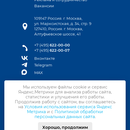
Вакансии
109147 Россия. г. Москва,
ул. Марксистская, д. 34, стр. 9
127410, Россия. г. Москва,
Алтуфьевское шоссе, 41
+7 (495)
622-00-00
+7 (495)
622-00-07
Вконтакте
Telegram
MAX
Мы используем файлы cookie и сервис
Яндекс.Метрики для анализа работы сайта,
Контакты
статистики и улучшения его работы.
Продолжив работу с сайтом, вы соглашаетесь
Подписка на новости
на
Условия использования сервиса Яндекс
Метрика
и с
Политикой обработки
Политика конфиденциальности
персональных данных сайта
.
Политика обработки персональных данных
Хорошо, продолжим
© ООО «АСМАП-Сервис», 2026