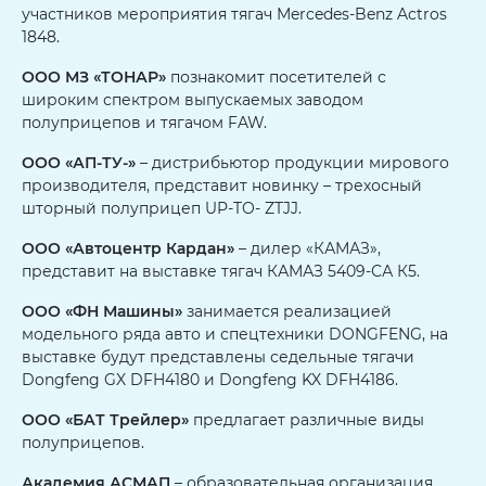
участников мероприятия тягач Mercedes-Benz Actros
1848.
ООО МЗ «ТОНАР»
познакомит посетителей с
широким спектром выпускаемых заводом
полуприцепов и тягачом FAW.
ООО «АП-ТУ-»
– дистрибьютор продукции мирового
производителя, представит новинку – трехосный
шторный полуприцеп UP-TO- ZTJJ.
ООО «Автоцентр Кардан»
– дилер «КАМАЗ»,
представит на выставке тягач КАМАЗ 5409-СА К5.
ООО «ФН Машины»
занимается реализацией
модельного ряда авто и спецтехники DONGFENG, на
выставке будут представлены седельные тягачи
Dongfeng GX DFH4180 и Dongfeng KX DFH4186.
ООО «БАТ Трейлер»
предлагает различные виды
полуприцепов.
Академия АСМАП
– образовательная организация,