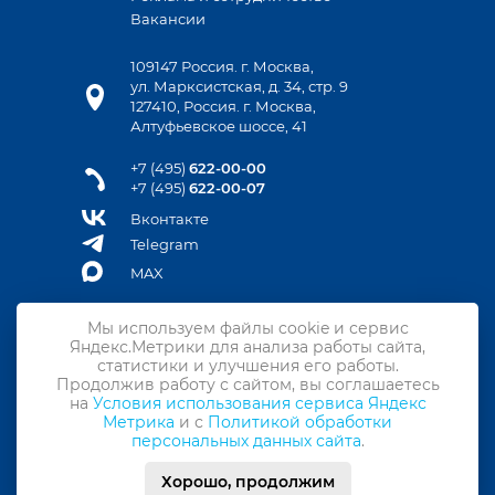
Вакансии
109147 Россия. г. Москва,
ул. Марксистская, д. 34, стр. 9
127410, Россия. г. Москва,
Алтуфьевское шоссе, 41
+7 (495)
622-00-00
+7 (495)
622-00-07
Вконтакте
Telegram
MAX
Мы используем файлы cookie и сервис
Яндекс.Метрики для анализа работы сайта,
Контакты
статистики и улучшения его работы.
Продолжив работу с сайтом, вы соглашаетесь
Подписка на новости
на
Условия использования сервиса Яндекс
Метрика
и с
Политикой обработки
Политика конфиденциальности
персональных данных сайта
.
Политика обработки персональных данных
Хорошо, продолжим
© ООО «АСМАП-Сервис», 2026