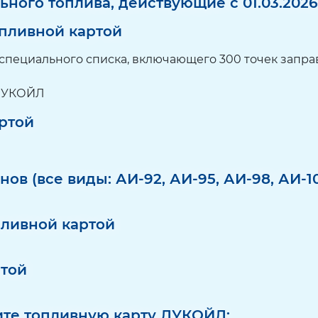
ного топлива, действующие с 01.03.2026
опливной картой
специального списка, включающего 300 точек заправ
 ЛУКОЙЛ
ртой
в (все виды: АИ-92, АИ-95, АИ-98, АИ-10
пливной картой
ртой
ите топливную карту ЛУКОЙЛ: