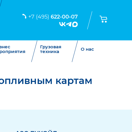
+7 (495)
622-00-07
знес
Грузовая
О нас
роприятия
техника
 топливным картам