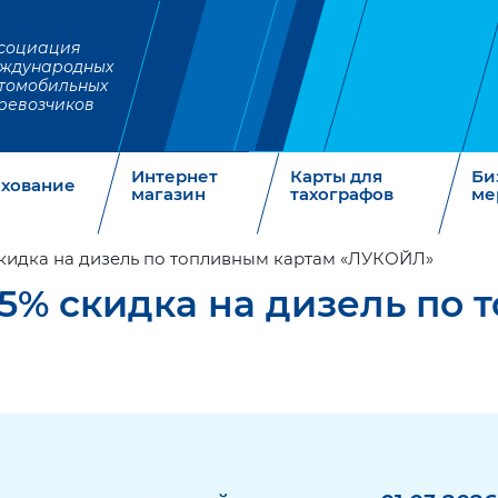
социация
ждународных
томобильных
ревозчиков
Интернет
Карты для
Би
ахование
магазин
тахографов
ме
 скидка на дизель по топливным картам «ЛУКОЙЛ»
15% скидка на дизель по