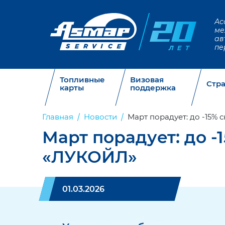
Ас
ме
ав
пе
Топливные
Визовая
Стр
карты
поддержка
Главная
Новости
Март порадует: до -15%
Март порадует: до -
«ЛУКОЙЛ»
01.03.2026