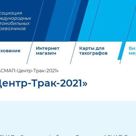
социация
ждународных
томобильных
ревозчиков
Интернет
Карты для
Би
ахование
магазин
тахографов
ме
АСМАП-Центр-Трак-2021»
ентр-Трак-2021»