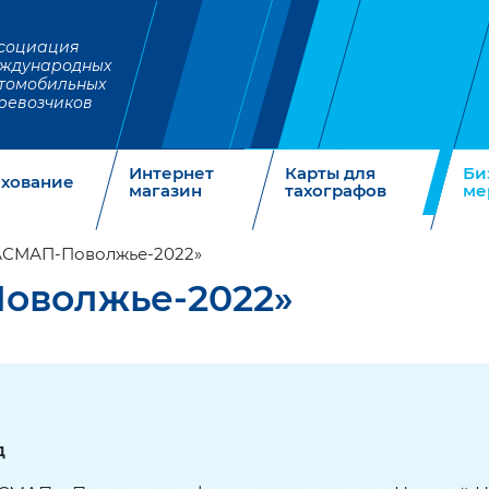
социация
ждународных
томобильных
ревозчиков
Интернет
Карты для
Би
ахование
магазин
тахографов
ме
АСМАП-Поволжье-2022»
оволжье-2022»
д