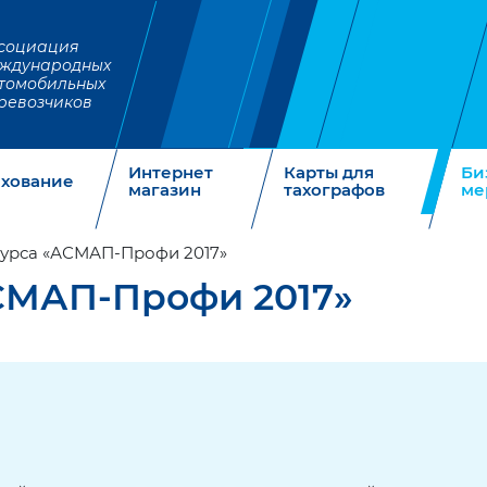
социация
ждународных
томобильных
ревозчиков
Интернет
Карты для
Би
ахование
магазин
тахографов
ме
урса «АСМАП-Профи 2017»
СМАП-Профи 2017»