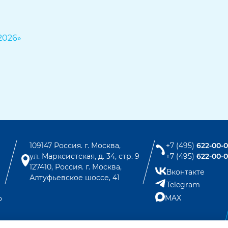
109147 Россия. г. Москва,
+7 (495)
622-00-
ул. Марксистская, д. 34, стр. 9
+7 (495)
622-00-
127410, Россия. г. Москва,
Вконтакте
Алтуфьевское шоссе, 41
Telegram
MAX
о