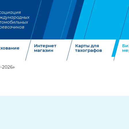
социация
ждународных
томобильных
ревозчиков
Интернет
Карты для
Би
ахование
магазин
тахографов
ме
-2026»