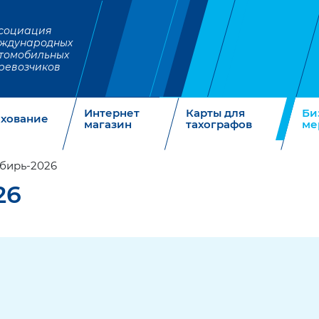
социация
ждународных
томобильных
ревозчиков
Интернет
Карты для
Би
ахование
магазин
тахографов
ме
бирь-2026
26