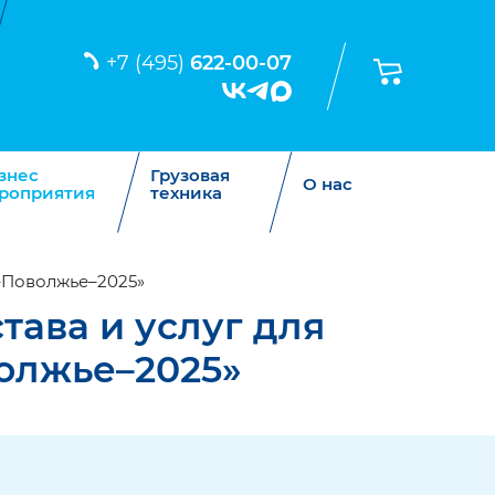
+7 (495)
622-00-07
знес
Грузовая
О нас
роприятия
техника
–Поволжье–2025»
ава и услуг для
олжье–2025»