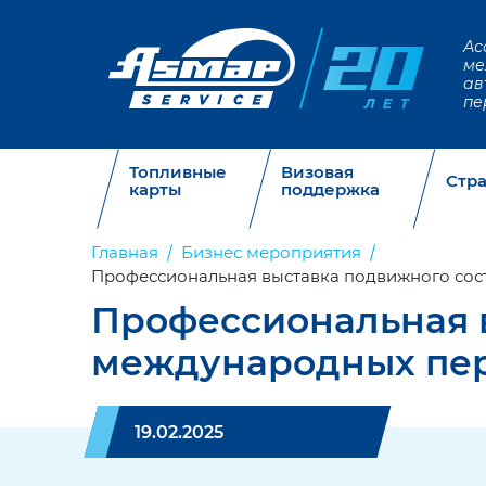
Ас
ме
ав
пе
Топливные
Визовая
Стр
карты
поддержка
Главная
Бизнес мероприятия
Профессиональная выставка подвижного сос
Профессиональная в
международных пе
19.02.2025