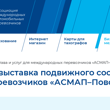
социация
ждународных
томобильных
ревозчиков
Интернет
Карты для
Би
ахование
магазин
тахографов
ме
тава и услуг для международных перевозчиков «АСМАП
ыставка подвижного сост
ревозчиков «АСМАП–Пов