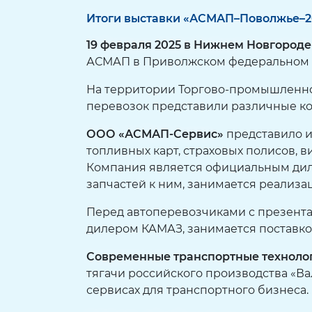
Итоги выставки «АСМАП–Поволжье–2
19 февраля 2025
в
Нижнем Новгороде
АСМАП в Приволжском федеральном 
На территории Торгово-промышленно
перевозок представили различные к
ООО «АСМАП-Сервис»
представило 
топливных карт, страховых полисов,
Компания является официальным диле
запчастей к ним, занимается реализ
Перед автоперевозчиками с презент
дилером КАМАЗ, занимается поставк
Современные транспортные технолог
тягачи российского производства «Ва
сервисах для транспортного бизнеса.