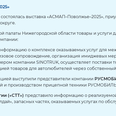
025»
состоялась выставка «АСМАП–Поволжье–2025», при
округе.
й палаты Нижегородской области товары и услуги 
омпании:
информацию о комплексе оказываемых услуг для ме
 визовое сопровождение, организация имиджевых ме
ром компании SINOTRUK, осуществляет поставки тя
ацией товаров для автолюбителей через собственный
ацией выступили представители компании
РУСМОБИ
ой и производством прицепной техники РУСМОБИЛЬ
ии («СТТ»)
представило информацию о реализуемой 
лдай», запасных частях, оказываемых услугах по об