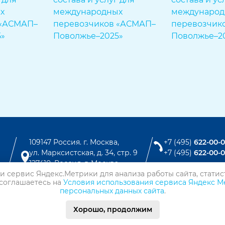
109147 Россия. г. Москва,
+7 (495)
622-00-
ул. Марксистская, д. 34, стр. 9
+7 (495)
622-00-
127410, Россия. г. Москва,
Вконтакте
и сервис Яндекс.Метрики для анализа работы сайта, статис
Алтуфьевское шоссе, 41
Telegram
 соглашаетесь на
Условия использования сервиса Яндекс М
персональных данных сайта
.
MAX
о
Хорошо, продолжим