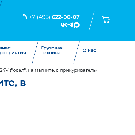
+7 (495)
622-00-07
знес
Грузовая
О нас
роприятия
техника
4V ("овал", на магните, в прикуриватель)
те, в