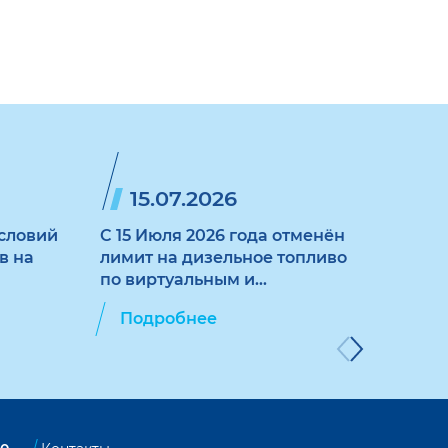
15.07.2026
1
словий
C 15 Июля 2026 года отменён
Увел
в на
лимит на дизельное топливо
корп
по виртуальным и
прио
пластиковым картам
топл
Подробнее
По
"ЛУКОЙЛ"
плас
карт