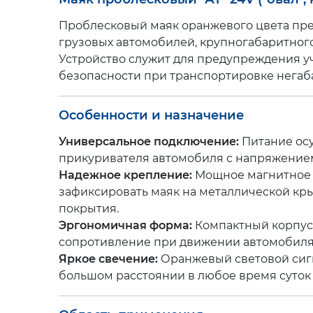
упоры
(6)
Сувенирная
продукция
Проблесковый маяк оранжевого цвета пре
Ящики
инструментальные
(20)
Бумага
грузовых автомобилей, крупногабаритног
для
Устройство служит для предупреждения у
тахографа
Карты
безопасности при транспортировке негаб
и
и
диски
атласы
(9)
для
тахогрофа
(17)
Особенности и назначение
Цепи-
браслеты
Климатическая
противоскольжения
(12)
Универсальное подключение:
Питание ос
техника
(2)
прикуривателя автомобиля с напряжением
Аксессуары
(9)
Надежное крепление:
Мощное магнитное 
зафиксировать маяк на металлической кр
покрытия.
Эргономичная форма:
Компактный корпус
сопротивление при движении автомобиля 
Яркое свечение:
Оранжевый световой сигн
большом расстоянии в любое время суток 