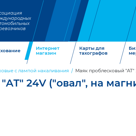
социация
ждународных
томобильных
ревозчиков
Интернет
Карты для
Би
ахование
магазин
тахографов
ме
ковые с лампой накаливания
Маяк проблесковый "АТ" 2
АТ" 24V ("овал", на магни