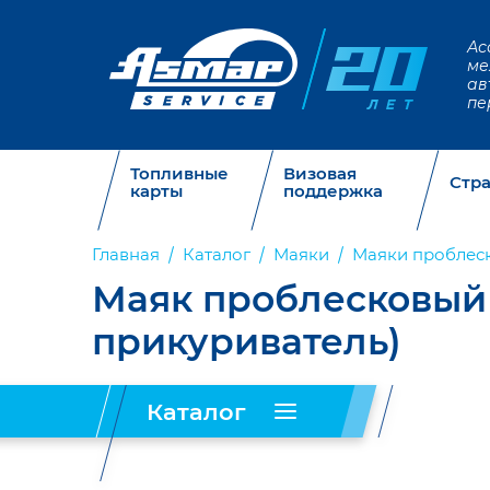
Ас
ме
ав
пе
Топливные
Визовая
Стр
карты
поддержка
Главная
Каталог
Маяки
Маяки проблес
Маяк проблесковый "
прикуриватель)
Каталог
Запчасти
Таблички,
Огнетушители