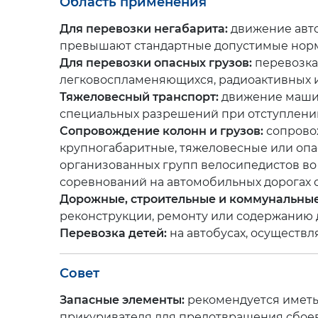
Область применения
Для перевозки негабарита:
движение авто
превышают стандартные допустимые нор
Для перевозки опасных грузов:
перевозка
легковоспламеняющихся, радиоактивных и
Тяжеловесный транспорт:
движение машин
специальных разрешений при отступлени
Сопровождение колонн и грузов:
сопрово
крупногабаритные, тяжеловесные или опа
организованных групп велосипедистов в
соревнований на автомобильных дорогах 
Дорожные, строительные и коммунальные
реконструкции, ремонту или содержанию до
Перевозка детей:
на автобусах, осуществ
Совет
Запасные элементы:
рекомендуется иметь
прикуривателя для предотвращения сбоев 