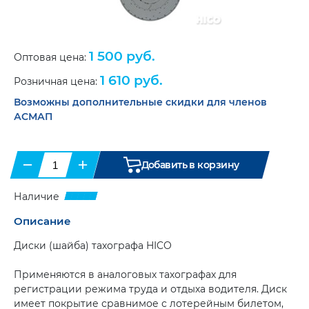
Маяки
и
огнетушителей
(7)
проблесковые.
Бланки
(33)
Галогенные
(8)
Справочная
Папки
Маяки
литература
(6)
1 500 руб.
и
Оптовая цена:
проблесковые.
портфели
(8)
Светодиодные
(11)
1 610 руб.
Розничная цена:
Противооткатные
упоры
(6)
Возможны дополнительные скидки для членов
Сувенирная
продукция
АСМАП
Ящики
инструментальные
(20)
Бумага
для
тахографа
Карты
−
+
Добавить в корзину
и
и
диски
атласы
(9)
для
Наличие
тахогрофа
(17)
Цепи-
браслеты
Описание
Климатическая
противоскольжения
(12)
техника
(2)
Диски (шайба) тахографа HICO
Аксессуары
(9)
Применяются в аналоговых тахографах для
регистрации режима труда и отдыха водителя. Диск
имеет покрытие сравнимое с лотерейным билетом,